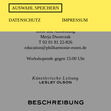
AUSWAHL SPEICHERN
Für Kinder und Jugendliche von 10 bis 14 Jahren
DATENSCHUTZ
IMPRESSUM
Infos und Anmeldung
Merja Dworczak
T 02 01 81 22-826
education@philharmonie-essen.de
Workshopende gegen 15:00 Uhr
Künstlerische Leitung
LESLEY OLSON
Beschreibung