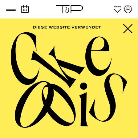
Zum Hauptinhalt springen
Zum Footer springen
PHILHARMONIE
ESSEN
Philharmonie entdecken ·