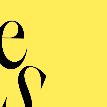
Fe
Übe
Fe