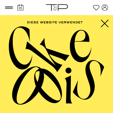
Zum Hauptinhalt springen
Zum Footer springen