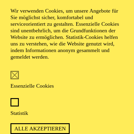
Wir verwenden Cookies, um unsere Angebote für
Sie möglichst sicher, komfortabel und
serviceorientiert zu gestalten. Essenzielle Cookies
sind unentbehrlich, um die Grundfunktionen der
Website zu ermöglichen. Statistik-Cookies helfen
uns zu verstehen, wie die Website genutzt wird,
indem Informationen anonym gesammelt und
gemeldet werden.
John F. Macfarlane
Essenzielle Cookies
VITA
John Macfarlane, Designer, studierte an der Glasgow
School of Art und verfolgt eine Karriere im Theater und
Statistik
in der Malerei. Zu seinen zahlreichen Tanzdesigns
gehören zahlreiche Arbeiten für Jiří Kylián, Sir Peter
ALLE AKZEPTIEREN
Wrights Giselle (Royal Ballet, London), Glen Tetleys