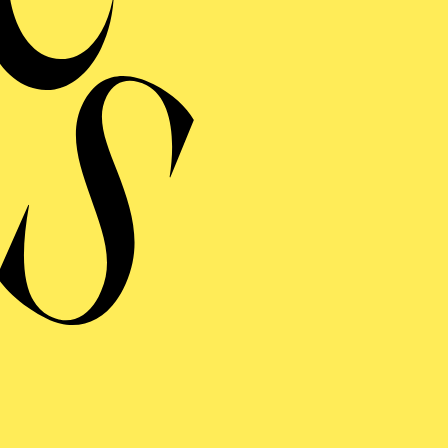
RAUFNAHME
GO­LETTO
ng einblenden
GO­LETTO
ng einblenden