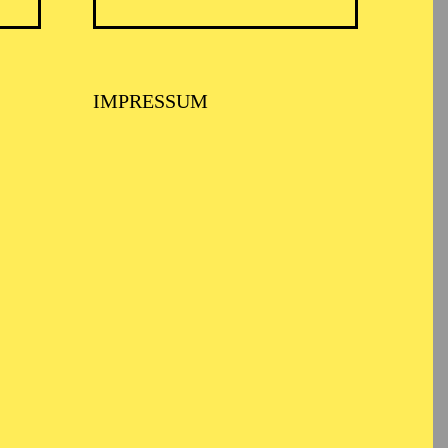
IMPRESSUM
len
 Mitglied des
 Mexico. Frühere
colm in „Macbeth“,
or in „Die Odyssee“ als
ang er Macduff in
ia di Lammermoor“,
 Navidad Nuestra“ von
ompetition „Fanny
e Sevilla” in Spanien,