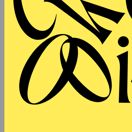
AALTO
WIEDE
MUSIKTHEATER
Samstag
RI
10.10.2026
Besetzu
19:00 - 21:45
Aalto-Theater
AALTO
MUSIKTHEATER
Sonntag
RI
25.10.2026
Besetzu