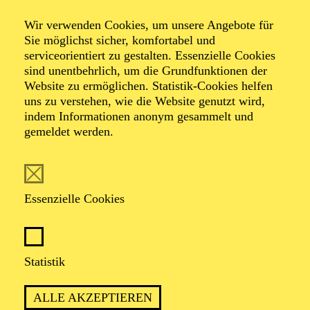
Wir verwenden Cookies, um unsere Angebote für
Sie möglichst sicher, komfortabel und
Foto: Johan Sandberg
serviceorientiert zu gestalten. Essenzielle Cookies
sind unentbehrlich, um die Grundfunktionen der
Website zu ermöglichen. Statistik-Cookies helfen
Julia Schalitz
uns zu verstehen, wie die Website genutzt wird,
indem Informationen anonym gesammelt und
Tänzerin (Gruppe)
gemeldet werden.
VITA
Essenzielle Cookies
Die in Berlin geborene Julia Schalitz ist tschechischer
Abstammung. Ihre Ausbildung absolvierte sie u. a. an
der Hochschule für Schauspielkunst „Ernst Busch“
Berlin sowie an der Staatlichen Ballettschule Berlin und
Statistik
besuchte ergänzend mehrere Workshops. Sie tanzte im
Corps de ballet des Staatsballett Berlin u. a. in Stücken
ALLE AKZEPTIEREN
wie „Der Nussknacker“, „Sylvia“, „La Bayadère“