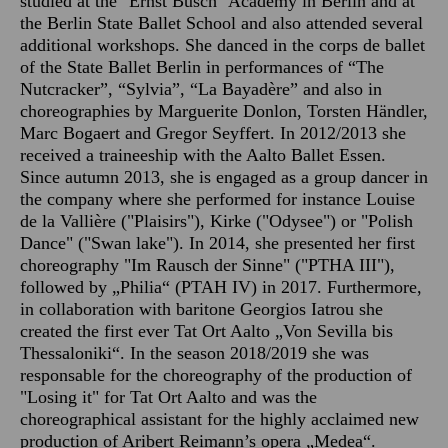
studied at the "Ernst Busch" Academy in Berlin and at
the Berlin State Ballet School and also attended several
additional workshops. She danced in the corps de ballet
of the State Ballet Berlin in performances of “The
Nutcracker”, “Sylvia”, “La Bayadère” and also in
choreographies by Marguerite Donlon, Torsten Händler,
Marc Bogaert and Gregor Seyffert. In 2012/2013 she
received a traineeship with the Aalto Ballet Essen.
Since autumn 2013, she is engaged as a group dancer in
the company where she performed for instance Louise
de la Vallière ("Plaisirs"), Kirke ("Odysee") or "Polish
Dance" ("Swan lake"). In 2014, she presented her first
choreography "Im Rausch der Sinne" ("PTHA III"),
followed by „Philia“ (PTAH IV) in 2017. Furthermore,
in collaboration with baritone Georgios Iatrou she
created the first ever Tat Ort Aalto „Von Sevilla bis
Thessaloniki“. In the season 2018/2019 she was
responsable for the choreography of the production of
"Losing it" for Tat Ort Aalto and was the
choreographical assistant for the highly acclaimed new
production of Aribert Reimann’s opera „Medea“.