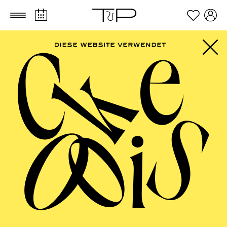
Zum Hauptinhalt springen
Zum Footer springen