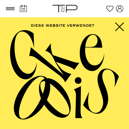
Zum Hauptinhalt springen
Zum Footer springen