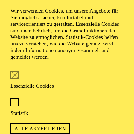
Wir verwenden Cookies, um unsere Angebote für
Sie möglichst sicher, komfortabel und
serviceorientiert zu gestalten. Essenzielle Cookies
sind unentbehrlich, um die Grundfunktionen der
Website zu ermöglichen. Statistik-Cookies helfen
uns zu verstehen, wie die Website genutzt wird,
Foto: Johan Sandberg
indem Informationen anonym gesammelt und
gemeldet werden.
Kieren Bofinger
Tänzer (Gruppe)
Essenzielle Cookies
VITA
Statistik
Der Australier Kieren Bofinger ist in Brisbane geboren
und aufgewachsen und begann im Alter von drei Jahren
ALLE AKZEPTIEREN
zu tanzen. Im Jahr 2015 gewann er Bronze bei den