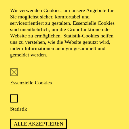
Der Nussknacker
Wir verwenden Cookies, um unsere Angebote für
Eine Weihnachtsgeschichte
Sie möglichst sicher, komfortabel und
serviceorientiert zu gestalten. Essenzielle Cookies
sind unentbehrlich, um die Grundfunktionen der
Website zu ermöglichen. Statistik-Cookies helfen
Ballett in zwei Akten von Youri Vámos nach Charles
uns zu verstehen, wie die Website genutzt wird,
Dickens und E. T. A Hoffmann
indem Informationen anonym gesammelt und
Musik von Pjotr I. Tschaikowsky
gemeldet werden.
TICKETS
Essenzielle Cookies
Statistik
MÄRCHENHAFT, EMOTIONAL UND
VOLLER WEIHNACHTSZAUBER: EIN
ALLE AKZEPTIEREN
"NUSSKNACKER" FÜR DIE GANZE