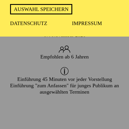
FAMILIE
AUSWAHL SPEICHERN
DATENSCHUTZ
IMPRESSUM
PREMIERE
07. November 2026
Empfohlen ab 6 Jahren
Einführung 45 Minuten vor jeder Vorstellung
Einführung "zum Anfassen"
für junges Publikum an
ausgewählten Terminen