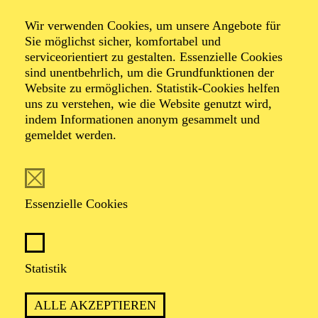
Der Nussknacker
Wir verwenden Cookies, um unsere Angebote für
Eine Weihnachtsgeschichte
Sie möglichst sicher, komfortabel und
serviceorientiert zu gestalten. Essenzielle Cookies
sind unentbehrlich, um die Grundfunktionen der
Website zu ermöglichen. Statistik-Cookies helfen
Ballett in zwei Akten von Youri Vámos nach Charles
uns zu verstehen, wie die Website genutzt wird,
Dickens und E. T. A Hoffmann
indem Informationen anonym gesammelt und
Musik von Pjotr I. Tschaikowsky
gemeldet werden.
TICKETS
Essenzielle Cookies
Statistik
MÄRCHENHAFT, EMOTIONAL UND
VOLLER WEIHNACHTSZAUBER: EIN
ALLE AKZEPTIEREN
"NUSSKNACKER" FÜR DIE GANZE