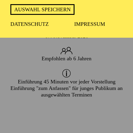
FAMILIE
AUSWAHL SPEICHERN
DATENSCHUTZ
IMPRESSUM
PREMIERE
07. November 2026
Empfohlen ab 6 Jahren
Einführung 45 Minuten vor jeder Vorstellung
Einführung "zum Anfassen"
für junges Publikum an
ausgewählten Terminen