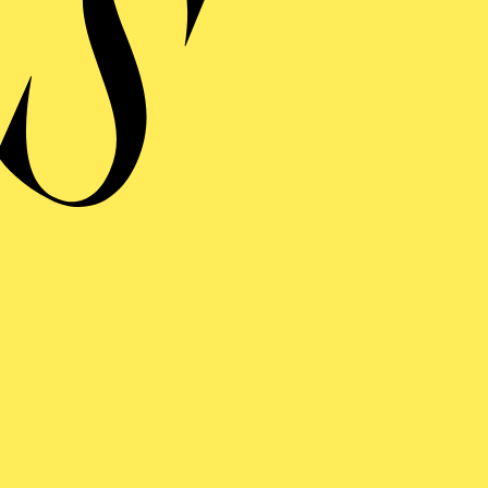
RAUFNAHME
ENER BLUT
ng einblenden
ENER BLUT
ng einblenden