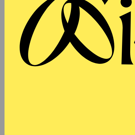
AALTO
WIEDE
MUSIKTHEATER
Freitag
WI
08.01.2027
Besetzu
19:30 - 22:30
Aalto-Theater
AALTO
MUSIKTHEATER
Sonntag
WI
10.01.2027
Besetzu
18:00 - 21:00