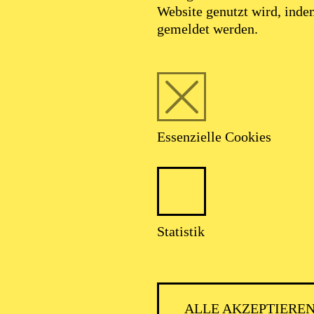
Website genutzt wird, ind
gemeldet werden.
Foto: Johan Sandberg
Essenzielle Cookies
Julia Schalitz
Statistik
Tänzerin (Gruppe)
ALLE AKZEPTIERE