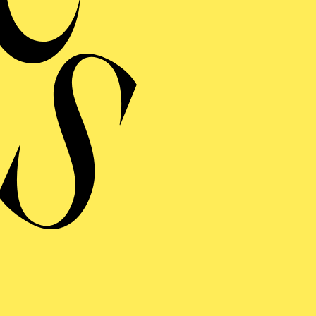
r ihre Darstellung des Valletto in
L’incoronazione di 
Sie gewann zahlreiche Preise, u. a. den Ersten Preis be
 “Compostela Lírica” (2021), den Ersten Preis und den
ces de Sevilla (2017), den Zweiten Preis beim Concur
o (2016) sowie den CIA Opera Sao Paulo Preis beim C
6). 2015 erhielt sie zudem den Ersten Preis beim Con
de España und das Bayreuth-Stipendium des Richard-W
dierte Violine in ihrer Heimatstadt und Gesang an der 
ni. Sie war Mitglied des Opernstudios NRW in den Spie
 Meisterkurse u. a. bei Dolora Zajick, Helen Donath, 
ler Carbone.