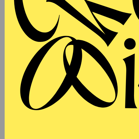
"Nachwuchssängerin" fü
del Liceu (Juli 2023). 
Internacional de Canto
XIV Certamen Nuevas Vo
Canto Ciudad de Logroñ
Riccardo Zandonai (201
Juventudes Musicales 
Berlin-Brandenburg.
Natalia Labourdette stu
Berlin bei Enrico Faci
2024/2025 und besuchte
Finazzi und Nicola Bel