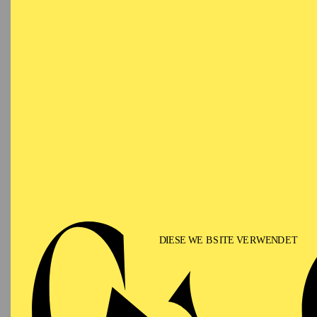
Marco Gandini, Michał 
Sie ist regelmäßig bei 
(2017, 2018, 2023) und
(2020). 2022 veröffentl
Pianistin Victoria Gue
Bilbao vorgestellt.
Seit 2021 ist sie Teil d
spanischsprachigen We
Ressurreição und dem P
der Fundación Juan Mar
2023 als CD beim Label
Auch im sinfonischen B
dem Orquesta Ciudad de
der Real Filharmonia de
Sieben frühe Lieder
(A.
Ginastera),
Missa Sole
Rossini),
Sinfonie Nr. 2
Bei den Preisen der Kat