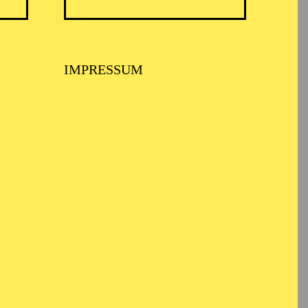
IMPRESSUM
rtoire vom Barock bis
lemitglied des Aalto-
etto
), Franziska
inaus singt sie die
nd Niece (
Peter
 fan tutte
), Pamina und
tel
), Norina (
Don
ncesse / Le Rossignol
sor
), Corinna (
Il
Charlotte (
Der
 (
L’incoronazione di