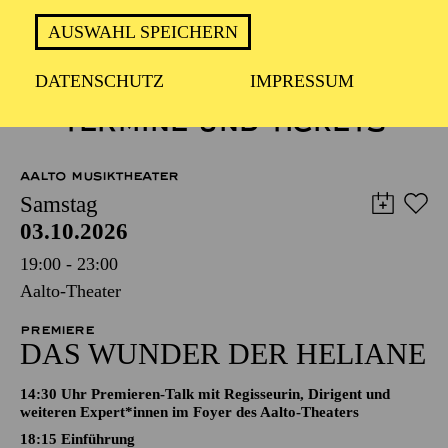
AUSWAHL SPEICHERN
DATENSCHUTZ
IMPRESSUM
TERMINE UND TICKETS
AALTO MUSIKTHEATER
Samstag
03.10.2026
19:00 - 23:00
Aalto-Theater
PREMIERE
DAS WUNDER DER HELIANE
14:30 Uhr Premieren-Talk mit Regisseurin, Dirigent und
weiteren Expert*innen im Foyer des Aalto-Theaters
18:15
Einführung