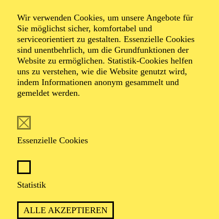
Hanns Eisler.
Sein Repertoire umfasst vor allem Werke von Mozart
Wir verwenden Cookies, um unsere Angebote für
und des Belcanto-Fachs, darunter Partien wie Tamino
Sie möglichst sicher, komfortabel und
(
Die Zauberflöte
) und Don Ottavio (
Don Giovanni
). Er
serviceorientiert zu gestalten. Essenzielle Cookies
arbeitete bereits mit renommierten Künstlern wie dem
sind unentbehrlich, um die Grundfunktionen der
Dirigenten Markus Stenz und dem Regisseur Michael
Website zu ermöglichen. Statistik-Cookies helfen
Höppner zusammen. Ab der Spielzeit 2025/2026 ist er
uns zu verstehen, wie die Website genutzt wird,
Mitglied des Opernstudios NRW.
indem Informationen anonym gesammelt und
gemeldet werden.
Essenzielle Cookies
AKTUELLE PRODUKTIONEN
Joe
Statistik
LA FANCIULLA DEL WEST
4. Richter
ALLE AKZEPTIEREN
DAS WUNDER DER HELIANE