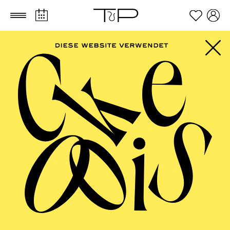
Zum Hauptinhalt springen
Zum Footer springen
Zicong Han
VITA
Der chinesische lyrische Tenor Zicong Han kam 2023
nach Deutschland, um seine Gesangskarriere
fortzusetzen, und begann sein Masterstudium Oper an
der Universität der Künste Berlin in der Klasse von
Prof. Joshua Whitener.
Während seines Studiums trat er in zahlreichen
Konzerten auf und wirkte 2024 in einer
Opernproduktion der Universität der Künste Berlin mit.
Zusätzlich sammelte er Bühnenerfahrung als Gast in
einer Opernproduktion der Hochschule für Musik