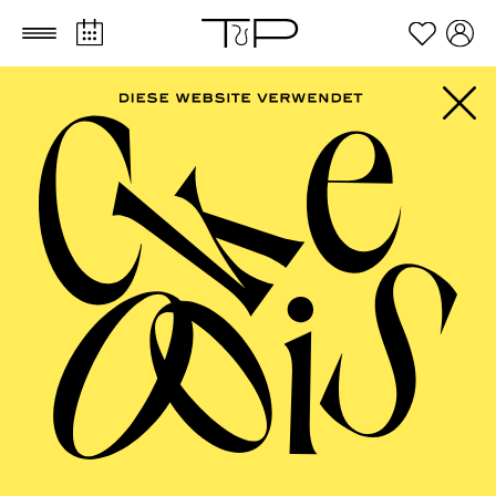
Zum Hauptinhalt springen
Zum Footer springen