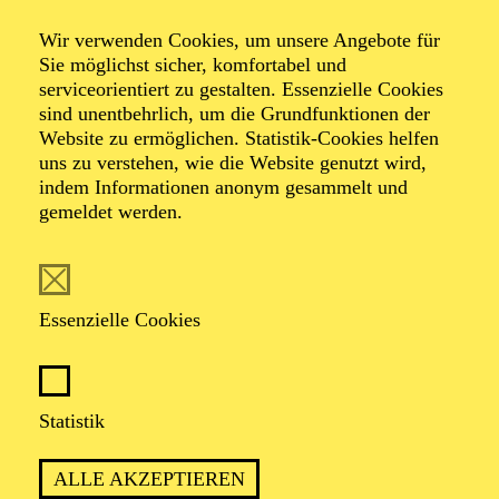
Wir verwenden Cookies, um unsere Angebote für
Sie möglichst sicher, komfortabel und
serviceorientiert zu gestalten. Essenzielle Cookies
sind unentbehrlich, um die Grundfunktionen der
Website zu ermöglichen. Statistik-Cookies helfen
uns zu verstehen, wie die Website genutzt wird,
Foto: Benne Ochs
indem Informationen anonym gesammelt und
gemeldet werden.
Astrik Khanamiryan
Sopran
Essenzielle Cookies
VITA
Statistik
Die armenische Sopranistin
Astghik Khanamiryan
(Astrik Khanamiryan) hat schon früh die Liebe zur
ALLE AKZEPTIEREN
Musik entdeckt. 2007 schloss sie ihr Studium mit