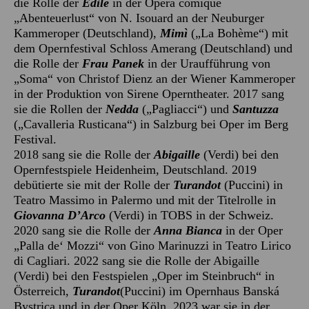
die Rolle der
Edile
in der Opéra comique
„Abenteuerlust“ von N. Isouard an der Neuburger
Kammeroper (Deutschland),
Mimì
(„La Bohème“) mit
dem Opernfestival Schloss Amerang (Deutschland) und
die Rolle der
Frau
Panek
in der Uraufführung von
„Soma“ von Christof Dienz an der Wiener Kammeroper
in der Produktion von Sirene Operntheater. 2017 sang
sie die Rollen der
Nedda
(„Pagliacci“) und
Santuzza
(„Cavalleria Rusticana“) in Salzburg bei Oper im Berg
Festival.
2018 sang sie die Rolle der
Abigaille
(Verdi) bei den
Opernfestspiele Heidenheim, Deutschland. 2019
debütierte sie mit der Rolle der
Turandot
(Puccini) in
Teatro Massimo in Palermo und mit der Titelrolle in
Giovanna D
’
Arco
(Verdi) in TOBS in der Schweiz.
2020 sang sie die Rolle der
Anna Bianca
in der Oper
„Palla de‘ Mozzi“ von Gino Marinuzzi in Teatro Lirico
di Cagliari. 2022 sang sie die Rolle der Abigaille
(Verdi) bei den Festspielen „Oper im Steinbruch“ in
Österreich,
Turandot
(Puccini) im Opernhaus Banská
Bystrica und in der Oper Köln. 2023 war sie in der