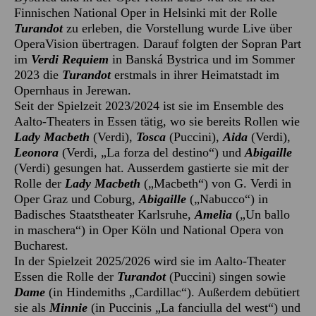
Finnischen National Oper in Helsinki mit der Rolle
Turandot
zu erleben, die Vorstellung wurde Live über
OperaVision übertragen. Darauf folgten der Sopran Part
im
Verdi Requiem
in Banská Bystrica und im Sommer
2023 die
Turandot
erstmals in ihrer Heimatstadt im
Opernhaus in Jerewan.
Seit der Spielzeit 2023/2024 ist sie im Ensemble des
Aalto-Theaters in Essen tätig, wo sie bereits Rollen wie
Lady Macbeth
(Verdi),
Tosca
(Puccini),
Aida
(Verdi),
Leonora
(Verdi, „La forza del destino“) und
Abigaille
(Verdi) gesungen hat. Ausserdem gastierte sie mit der
Rolle der
Lady Macbeth
(„Macbeth“) von G. Verdi in
Oper Graz und Coburg,
Abigaille
(„Nabucco“) in
Badisches Staatstheater Karlsruhe,
Amelia
(„Un ballo
in maschera“) in Oper Köln und National Opera von
Bucharest.
In der Spielzeit 2025/2026 wird sie im Aalto-Theater
Essen die Rolle der
Turandot
(Puccini) singen sowie
Dame
(in Hindemiths „Cardillac“). Außerdem debütiert
sie als
Minnie
(in Puccinis „La fanciulla del west“) und