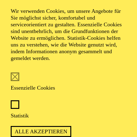
Wir verwenden Cookies, um unsere Angebote für
Sie möglichst sicher, komfortabel und
serviceorientiert zu gestalten. Essenzielle Cookies
sind unentbehrlich, um die Grundfunktionen der
Website zu ermöglichen. Statistik-Cookies helfen
uns zu verstehen, wie die Website genutzt wird,
Foto: Dario Acosta
indem Informationen anonym gesammelt und
gemeldet werden.
Massimo Cavalletti
Essenzielle Cookies
VITA
Der italienische Bariton Massimo Cavalletti arbeitet an
Statistik
den namhaften Opernhäusern und internationalen
Festivals, darunter die Metropolitan Opera in New
ALLE AKZEPTIEREN
York, das Teatro alla Scala in Mailand, das Royal