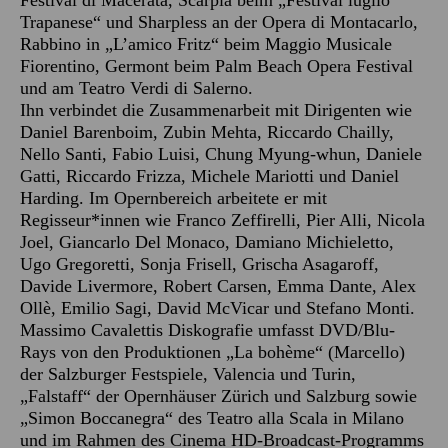
Festival di Macerata, Scarpia beim „Festival luglio
Trapanese“ und Sharpless an der Opera di Montacarlo,
Rabbino in „L’amico Fritz“ beim Maggio Musicale
Fiorentino, Germont beim Palm Beach Opera Festival
und am Teatro Verdi di Salerno.
Ihn verbindet die Zusammenarbeit mit Dirigenten wie
Daniel Barenboim, Zubin Mehta, Riccardo Chailly,
Nello Santi, Fabio Luisi, Chung Myung-whun, Daniele
Gatti, Riccardo Frizza, Michele Mariotti und Daniel
Harding. Im Opernbereich arbeitete er mit
Regisseur*innen wie Franco Zeffirelli, Pier Alli, Nicola
Joel, Giancarlo Del Monaco, Damiano Michieletto,
Ugo Gregoretti, Sonja Frisell, Grischa Asagaroff,
Davide Livermore, Robert Carsen, Emma Dante, Alex
Ollè, Emilio Sagi, David McVicar und Stefano Monti.
Massimo Cavalettis Diskografie umfasst DVD/Blu-
Rays von den Produktionen „La bohème“ (Marcello)
der Salzburger Festspiele, Valencia und Turin,
„Falstaff“ der Opernhäuser Zürich und Salzburg sowie
„Simon Boccanegra“ des Teatro alla Scala in Milano
und im Rahmen des Cinema HD-Broadcast-Programms