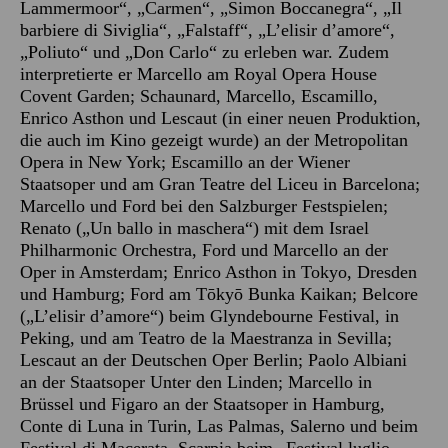
Lammermoor“, „Carmen“, „Simon Boccanegra“, „Il
barbiere di Siviglia“, „Falstaff“, „L’elisir d’amore“,
„Poliuto“ und „Don Carlo“ zu erleben war. Zudem
interpretierte er Marcello am Royal Opera House
Covent Garden; Schaunard, Marcello, Escamillo,
Enrico Asthon und Lescaut (in einer neuen Produktion,
die auch im Kino gezeigt wurde) an der Metropolitan
Opera in New York; Escamillo an der Wiener
Staatsoper und am Gran Teatre del Liceu in Barcelona;
Marcello und Ford bei den Salzburger Festspielen;
Renato („Un ballo in maschera“) mit dem Israel
Philharmonic Orchestra, Ford und Marcello an der
Oper in Amsterdam; Enrico Asthon in Tokyo, Dresden
und Hamburg; Ford am Tōkyō Bunka Kaikan; Belcore
(„L’elisir d’amore“) beim Glyndebourne Festival, in
Peking, und am Teatro de la Maestranza in Sevilla;
Lescaut an der Deutschen Oper Berlin; Paolo Albiani
an der Staatsoper Unter den Linden; Marcello in
Brüssel und Figaro an der Staatsoper in Hamburg,
Conte di Luna in Turin, Las Palmas, Salerno und beim