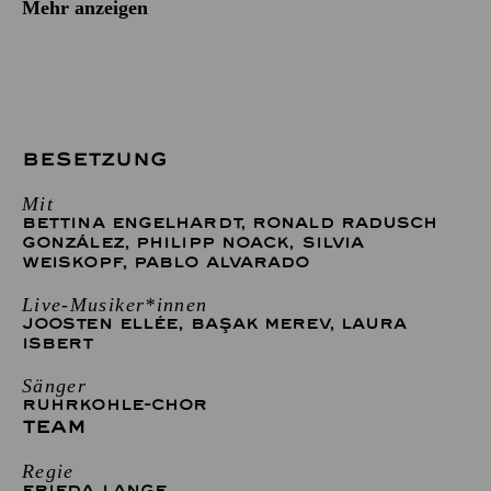
Mehr anzeigen
BESETZUNG
Mit
BETTINA ENGELHARDT
,
RONALD RADUSCH
GONZÁLEZ
,
PHILIPP NOACK
,
SILVIA
WEISKOPF
,
PABLO ALVARADO
Live-Musiker*innen
JOOSTEN ELLÉE
,
BAŞAK MEREV
,
LAURA
ISBERT
Sänger
RUHRKOHLE-CHOR
TEAM
Regie
FRIEDA LANGE