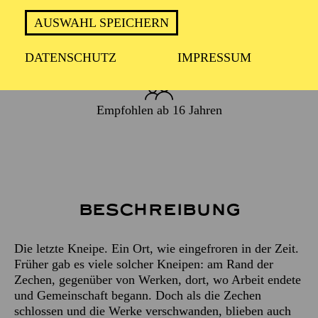
AUSWAHL SPEICHERN
PREMIERE
25. September 2026
DATENSCHUTZ
IMPRESSUM
Empfohlen ab 16 Jahren
Beschreibung
Die letzte Kneipe. Ein Ort, wie eingefroren in der Zeit.
Früher gab es viele solcher Kneipen: am Rand der
Zechen, gegenüber von Werken, dort, wo Arbeit endete
und Gemeinschaft begann. Doch als die Zechen
schlossen und die Werke verschwanden, blieben auch