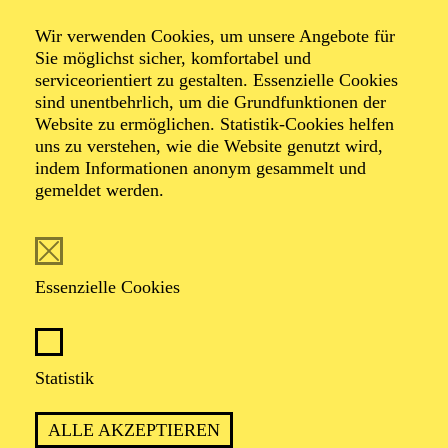
Stahlgipfel
Wir verwenden Cookies, um unsere Angebote für
Sie möglichst sicher, komfortabel und
serviceorientiert zu gestalten. Essenzielle Cookies
von Frieda Lange, Joosten Ellée, Emil Borgeest und
sind unentbehrlich, um die Grundfunktionen der
Cora Durmann
Website zu ermöglichen. Statistik-Cookies helfen
Koproduktion mit der Ruhrtriennale
uns zu verstehen, wie die Website genutzt wird,
indem Informationen anonym gesammelt und
gemeldet werden.
TICKETS
Essenzielle Cookies
EIN MUSIKALISCHER ABEND, DER
FRAGT, WAS BLEIBT, WENN ARBEIT
Statistik
UND ORTE FÜR GEMEINSCHAFT
VERSCHWINDEN
ALLE AKZEPTIEREN