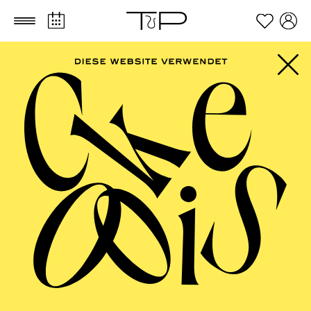
Zum Hauptinhalt springen
Zum Footer springen