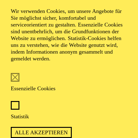
Wir verwenden Cookies, um unsere Angebote für
Sie möglichst sicher, komfortabel und
Foto: Johan Sandberg
serviceorientiert zu gestalten. Essenzielle Cookies
sind unentbehrlich, um die Grundfunktionen der
Website zu ermöglichen. Statistik-Cookies helfen
Bettina Engelhardt
uns zu verstehen, wie die Website genutzt wird,
indem Informationen anonym gesammelt und
Schauspiel-Ensemble
gemeldet werden.
VITA
Essenzielle Cookies
Bettina Engelhardt
absolvierte die Hochschule für
Schauspielkunst "Ernst Busch" in Berlin (1989-1993)
und spielte anschließend bei Frank Baumbauer am
Deutschen Schauspielhaus Hamburg (1993-2000), bei
Statistik
Christoph Marthaler am Schauspielhaus Zürich (2000-
2002) und an den Münchner Kammerspielen sowie dem
ALLE AKZEPTIEREN
Schauspielhaus Düsseldorf. Von 2005 bis 2010 war sie