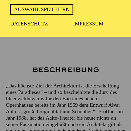
ca. 2 Stunden
AUSWAHL SPEICHERN
DATENSCHUTZ
IMPRESSUM
Treffpunkt: Haupteingang des Aalto-Theaters
Beschreibung
„Das höchste Ziel der Architektur ist die Erschaffung
eines Paradieses“ – und so bescheinigte die Jury des
Ideenwettbewerbs für den Bau eines neuen
Opernhauses bereits im Jahr 1959 dem Entwurf Alvar
Aaltos „große Originalität und Schönheit“. Eröffnet im
Jahr 1988, hat das Aalto-Theater bis heute nichts an
seiner Faszination eingebüßt und sein Architekt gilt als
einer der „international bedeutendsten Architekten einer