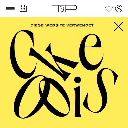
Zum Hauptinhalt springen
Zum Footer springen
AALTO
MUSIKTHEATER,
AALTO BALLETT
ESSEN