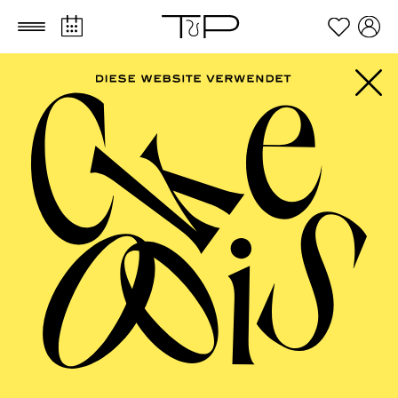
Zum Hauptinhalt springen
Zum Footer springen
AALTO
MUSIKTHEATER,
AALTO BALLETT
ESSEN