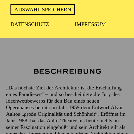
ca. 2 Stunden
AUSWAHL SPEICHERN
DATENSCHUTZ
IMPRESSUM
Treffpunkt: Haupteingang des Aalto-Theaters
Beschreibung
„Das höchste Ziel der Architektur ist die Erschaffung
eines Paradieses“ – und so bescheinigte die Jury des
Ideenwettbewerbs für den Bau eines neuen
Opernhauses bereits im Jahr 1959 dem Entwurf Alvar
Aaltos „große Originalität und Schönheit“. Eröffnet im
Jahr 1988, hat das Aalto-Theater bis heute nichts an
seiner Faszination eingebüßt und sein Architekt gilt als
einer der „international bedeutendsten Architekten einer