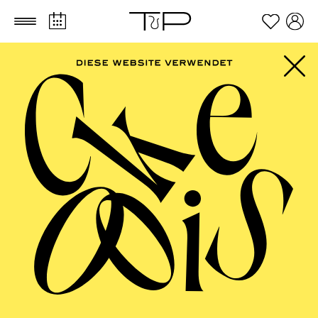
Zum Hauptinhalt springen
Zum Footer springen
AALTO
MUSIKTHEATER,
AALTO BALLETT
ESSEN