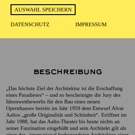
ca. 2 Stunden
AUSWAHL SPEICHERN
DATENSCHUTZ
IMPRESSUM
Treffpunkt: Haupteingang des Aalto-Theaters
Beschreibung
„Das höchste Ziel der Architektur ist die Erschaffung
eines Paradieses“ – und so bescheinigte die Jury des
Ideenwettbewerbs für den Bau eines neuen
Opernhauses bereits im Jahr 1959 dem Entwurf Alvar
Aaltos „große Originalität und Schönheit“. Eröffnet im
Jahr 1988, hat das Aalto-Theater bis heute nichts an
seiner Faszination eingebüßt und sein Architekt gilt als
einer der „international bedeutendsten Architekten einer