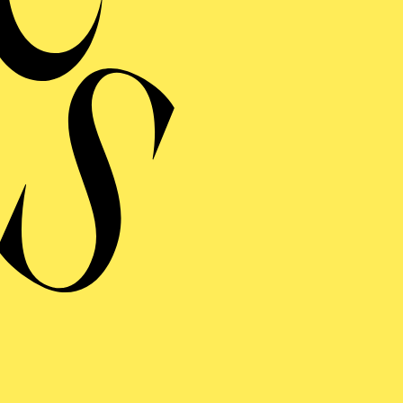
Zweistündiger öffentli
Bli