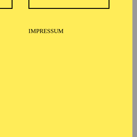
IMPRESSUM
SIKTHEATER, AALTO
LETT ESSEN