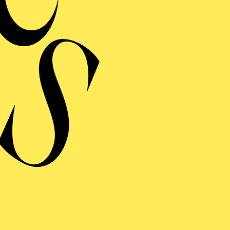
Zweistündiger öffentli
Bli