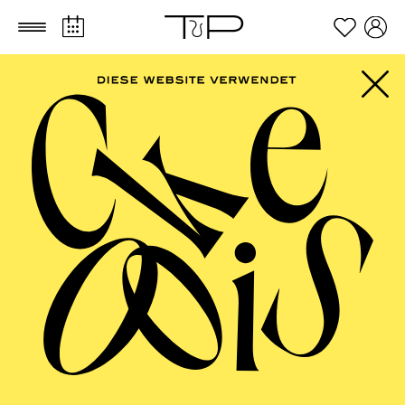
Zum Hauptinhalt springen
Zum Footer springen
AALTO
MUSIKTHEATER,
AALTO BALLETT
ESSEN