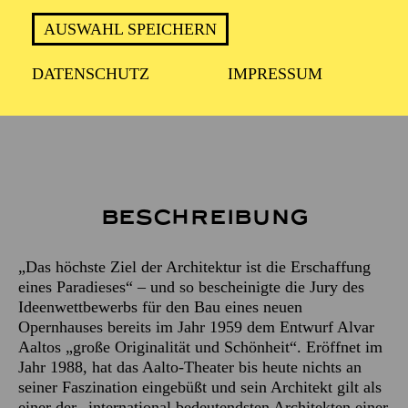
ca. 2 Stunden
AUSWAHL SPEICHERN
DATENSCHUTZ
IMPRESSUM
Treffpunkt: Haupteingang des Aalto-Theaters
Beschreibung
„Das höchste Ziel der Architektur ist die Erschaffung
eines Paradieses“ – und so bescheinigte die Jury des
Ideenwettbewerbs für den Bau eines neuen
Opernhauses bereits im Jahr 1959 dem Entwurf Alvar
Aaltos „große Originalität und Schönheit“. Eröffnet im
Jahr 1988, hat das Aalto-Theater bis heute nichts an
seiner Faszination eingebüßt und sein Architekt gilt als
einer der „international bedeutendsten Architekten einer