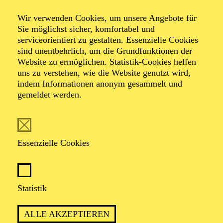
Wir verwenden Cookies, um unsere Angebote für
Operette in drei Akten von Johann Strauß
Sie möglichst sicher, komfortabel und
Zusammengestellt, bearbeitet und ergänzt von Adolf
serviceorientiert zu gestalten. Essenzielle Cookies
Müller junior; Libretto von Viktor Léon und Leo Stein
sind unentbehrlich, um die Grundfunktionen der
Eine Koproduktion von Johann Strauss 2025 Wien und
Website zu ermöglichen. Statistik-Cookies helfen
Aalto Musiktheater Essen
uns zu verstehen, wie die Website genutzt wird,
indem Informationen anonym gesammelt und
gemeldet werden.
TICKETS
Essenzielle Cookies
BEST OF WALZERKÖNIG JOHANN
STRAUSS
Statistik
ALLE AKZEPTIEREN