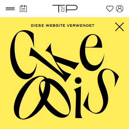
Zum Hauptinhalt springen
Zum Footer springen