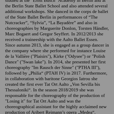
studied at the "Ernst Busch" Academy in Berlin and at
the Berlin State Ballet School and also attended several
additional workshops. She danced in the corps de ballet
of the State Ballet Berlin in performances of “The
Nutcracker”, “Sylvia”, “La Bayadère” and also in
choreographies by Marguerite Donlon, Torsten Händler,
Marc Bogaert and Gregor Seyffert. In 2012/2013 she
received a traineeship with the Aalto Ballet Essen.
Since autumn 2013, she is engaged as a group dancer in
the company where she performed for instance Louise
de la Vallière ("Plaisirs"), Kirke ("Odysee") or "Polish
Dance" ("Swan lake"). In 2014, she presented her first
choreography "Im Rausch der Sinne" ("PTHA III"),
followed by „Philia“ (PTAH IV) in 2017. Furthermore,
in collaboration with baritone Georgios Iatrou she
created the first ever Tat Ort Aalto „Von Sevilla bis
Thessaloniki“. In the season 2018/2019 she was
responsable for the choreography of the production of
"Losing it" for Tat Ort Aalto and was the
choreographical assistant for the highly acclaimed new
production of Aribert Reimann’s opera „Medea“.