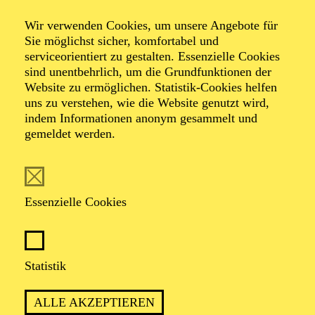
Wir verwenden Cookies, um unsere Angebote für
Sie möglichst sicher, komfortabel und
Foto: Johan Sandberg
serviceorientiert zu gestalten. Essenzielle Cookies
sind unentbehrlich, um die Grundfunktionen der
Website zu ermöglichen. Statistik-Cookies helfen
Julia Schalitz
uns zu verstehen, wie die Website genutzt wird,
indem Informationen anonym gesammelt und
Tänzerin (Gruppe)
gemeldet werden.
VITA
Essenzielle Cookies
Die in Berlin geborene Julia Schalitz ist tschechischer
Abstammung. Ihre Ausbildung absolvierte sie u. a. an
der Hochschule für Schauspielkunst „Ernst Busch“
Berlin sowie an der Staatlichen Ballettschule Berlin und
Statistik
besuchte ergänzend mehrere Workshops. Sie tanzte im
Corps de ballet des Staatsballett Berlin u. a. in Stücken
ALLE AKZEPTIEREN
wie „Der Nussknacker“, „Sylvia“, „La Bayadère“