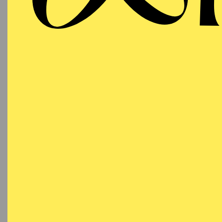
Sonntag
WI
10.01.2027
Besetzu
18:00 - 21:00
Aalto-Theater
AALTO BALLETT
WIEDE
ESSEN
Donnerstag
DE
14.01.2027
N
19:30 - 21:30
Besetzu
Aalto-Theater