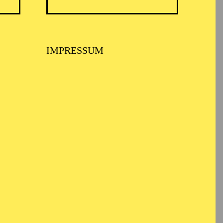
IMPRESSUM
an der Freien
maturgie an der
ehospitanzen an der
rste Produktionen als
Laterne" (Regie: Balázs
r Bregenzer Festspiele,
sistierte.
assistentin, ab der
Seit der Saison