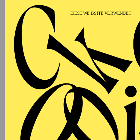
T
AALTO
WIEDE
MUSIKTHEATER
Freitag
WI
08.01.2027
Besetzu
19:30 - 22:30
Aalto-Theater
AALTO
MUSIKTHEATER