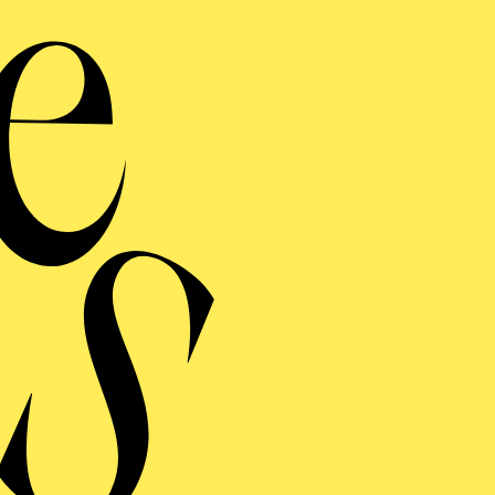
ERMINE UND TICKE
RAUFNAHME
ENER BLUT
ng einblenden