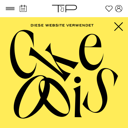
Zum Hauptinhalt springen
Zum Footer springen
AALTO
MUSIKTHEATER,
AALTO BALLETT
ESSEN