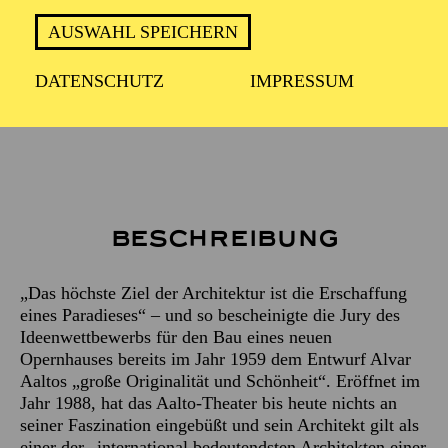
ca. 2 Stunden
AUSWAHL SPEICHERN
DATENSCHUTZ
IMPRESSUM
Treffpunkt: Haupteingang des Aalto-Theaters
Beschreibung
„Das höchste Ziel der Architektur ist die Erschaffung
eines Paradieses“ – und so bescheinigte die Jury des
Ideenwettbewerbs für den Bau eines neuen
Opernhauses bereits im Jahr 1959 dem Entwurf Alvar
Aaltos „große Originalität und Schönheit“. Eröffnet im
Jahr 1988, hat das Aalto-Theater bis heute nichts an
seiner Faszination eingebüßt und sein Architekt gilt als
einer der „international bedeutendsten Architekten einer