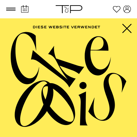
Zum Hauptinhalt springen
Zum Footer springen