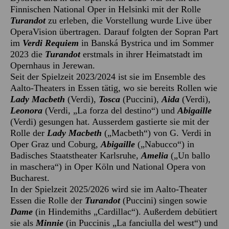
Finnischen National Oper in Helsinki mit der Rolle
Turandot
zu erleben, die Vorstellung wurde Live über
OperaVision übertragen. Darauf folgten der Sopran Part
im
Verdi Requiem
in Banská Bystrica und im Sommer
2023 die
Turandot
erstmals in ihrer Heimatstadt im
Opernhaus in Jerewan.
Seit der Spielzeit 2023/2024 ist sie im Ensemble des
Aalto-Theaters in Essen tätig, wo sie bereits Rollen wie
Lady Macbeth
(Verdi),
Tosca
(Puccini),
Aida
(Verdi),
Leonora
(Verdi, „La forza del destino“) und
Abigaille
(Verdi) gesungen hat. Ausserdem gastierte sie mit der
Rolle der
Lady Macbeth
(„Macbeth“) von G. Verdi in
Oper Graz und Coburg,
Abigaille
(„Nabucco“) in
Badisches Staatstheater Karlsruhe,
Amelia
(„Un ballo
in maschera“) in Oper Köln und National Opera von
Bucharest.
In der Spielzeit 2025/2026 wird sie im Aalto-Theater
Essen die Rolle der
Turandot
(Puccini) singen sowie
Dame
(in Hindemiths „Cardillac“). Außerdem debütiert
sie als
Minnie
(in Puccinis „La fanciulla del west“) und