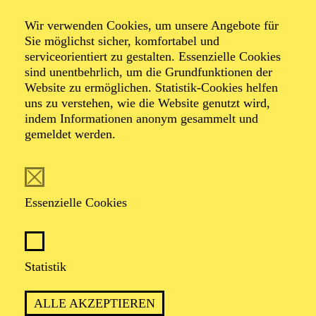
Wir verwenden Cookies, um unsere Angebote für
Sie möglichst sicher, komfortabel und
serviceorientiert zu gestalten. Essenzielle Cookies
sind unentbehrlich, um die Grundfunktionen der
Website zu ermöglichen. Statistik-Cookies helfen
uns zu verstehen, wie die Website genutzt wird,
Foto: Benne Ochs
indem Informationen anonym gesammelt und
gemeldet werden.
Astrik Khanamiryan
Sopran
Essenzielle Cookies
VITA
Statistik
Die armenische Sopranistin
Astghik Khanamiryan
(Astrik Khanamiryan) hat schon früh die Liebe zur
ALLE AKZEPTIEREN
Musik entdeckt. 2007 schloss sie ihr Studium mit