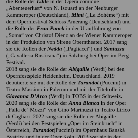
die Rolle der
Edile
in der Opéra comique
„Abenteuerlust“ von N. Isouard an der Neuburger
Kammeroper (Deutschland),
Mimì
(„La Bohème“) mit
dem Opernfestival Schloss Amerang (Deutschland) und
die Rolle der
Frau
Panek
in der Uraufführung von
„Soma“ von Christof Dienz an der Wiener Kammeroper
in der Produktion von Sirene Operntheater. 2017 sang
sie die Rollen der
Nedda
(„Pagliacci“) und
Santuzza
(„Cavalleria Rusticana“) in Salzburg bei Oper im Berg
Festival.
2018 sang sie die Rolle der
Abigaille
(Verdi) bei den
Opernfestspiele Heidenheim, Deutschland. 2019
debütierte sie mit der Rolle der
Turandot
(Puccini) in
Teatro Massimo in Palermo und mit der Titelrolle in
Giovanna D
’
Arco
(Verdi) in TOBS in der Schweiz.
2020 sang sie die Rolle der
Anna Bianca
in der Oper
„Palla de‘ Mozzi“ von Gino Marinuzzi in Teatro Lirico
di Cagliari. 2022 sang sie die Rolle der Abigaille
(Verdi) bei den Festspielen „Oper im Steinbruch“ in
Österreich,
Turandot
(Puccini) im Opernhaus Banská
Bystrica und in der Oper Köln. 2023 war sie in der