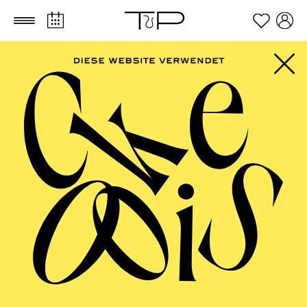
Zum Hauptinhalt springen
Zum Footer springen
Sono Yu
VITA
Der südkoreanische Bariton Sono Yu ist ab der Spielzeit
2025/2026 Mitglied des Opernstudios NRW. Von 2023
bis 2025 war er Mitglied des OperAvenir am Theater
Basel. Zu seinen bemerkenswerten Auftritten zählen
Rollen in Opern wie
Il barbiere di Siviglia
,
Carmen
,
Rigoletto
,
Mignon
,
La Traviata
,
Das schlaue Füchslein
,
Le nozze di Figaro
,
Tosca
und
Don Pasquale
.
Sono studierte bei der renommierten Mezzosopranistin
Dr. Hyunjoo Yun und dem Bass Attila Jun an der Seoul
National University und absolvierte sein "Performer