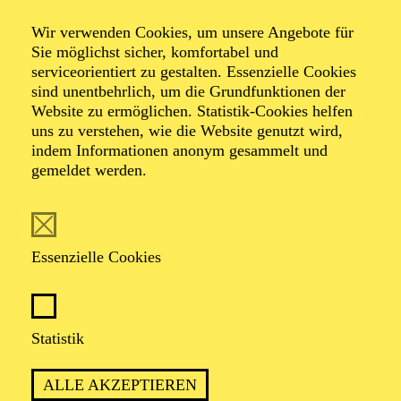
Diploma" an der Indiana University South Bend. Er hat
in angesehenen Wettbewerben Preise gewonnen,
Wir verwenden Cookies, um unsere Angebote für
darunter den "New Jersey Florham Opera" Wettbewerb,
Sie möglichst sicher, komfortabel und
den "Premiere" Wettbewerb und den "Otto Edelmann"
serviceorientiert zu gestalten. Essenzielle Cookies
Wettbewerb.
sind unentbehrlich, um die Grundfunktionen der
Er nahm an Meisterklassen mit weltbekannten Sängern
Website zu ermöglichen. Statistik-Cookies helfen
wie der Sopranistin Renée Fleming, dem Bass
uns zu verstehen, wie die Website genutzt wird,
Kwangchul Youn und dem Bass Samuel Youn teil und
indem Informationen anonym gesammelt und
wurde für seine einzigartige Musikalität gelobt.
gemeldet werden.
Essenzielle Cookies
AKTUELLE PRODUKTIONEN
Statistik
Graf Ceprano
RIGO­LETTO
ALLE AKZEPTIEREN