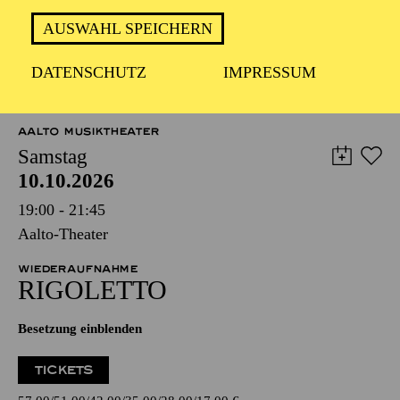
AUSWAHL SPEICHERN
DATENSCHUTZ
IMPRESSUM
TERMINE UND TICKETS
AALTO MUSIKTHEATER
Samstag
10.10.2026
19:00 - 21:45
Aalto-Theater
WIEDERAUFNAHME
RIGO­LETTO
Besetzung einblenden
TICKETS