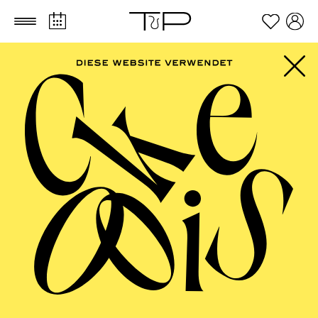
Zum Hauptinhalt springen
Zum Footer springen
Sono Yu
VITA
Der südkoreanische Bariton Sono Yu ist ab der Spielzeit
2025/2026 Mitglied des Opernstudios NRW. Von 2023
bis 2025 war er Mitglied des OperAvenir am Theater
Basel. Zu seinen bemerkenswerten Auftritten zählen
Rollen in Opern wie
Il barbiere di Siviglia
,
Carmen
,
Rigoletto
,
Mignon
,
La Traviata
,
Das schlaue Füchslein
,
Le nozze di Figaro
,
Tosca
und
Don Pasquale
.
Sono studierte bei der renommierten Mezzosopranistin
Dr. Hyunjoo Yun und dem Bass Attila Jun an der Seoul
National University und absolvierte sein "Performer