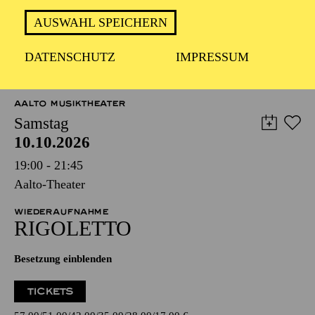
AUSWAHL SPEICHERN
DATENSCHUTZ
IMPRESSUM
TERMINE UND TICKETS
AALTO MUSIKTHEATER
Samstag
10.10.2026
19:00 - 21:45
Aalto-Theater
WIEDERAUFNAHME
RIGO­LETTO
Besetzung einblenden
TICKETS