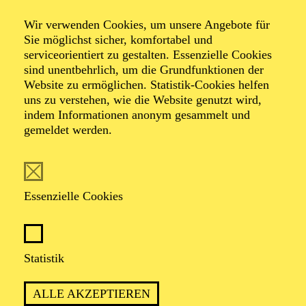
Diploma" an der Indiana University South Bend. Er hat
in angesehenen Wettbewerben Preise gewonnen,
Wir verwenden Cookies, um unsere Angebote für
darunter den "New Jersey Florham Opera" Wettbewerb,
Sie möglichst sicher, komfortabel und
den "Premiere" Wettbewerb und den "Otto Edelmann"
serviceorientiert zu gestalten. Essenzielle Cookies
Wettbewerb.
sind unentbehrlich, um die Grundfunktionen der
Er nahm an Meisterklassen mit weltbekannten Sängern
Website zu ermöglichen. Statistik-Cookies helfen
wie der Sopranistin Renée Fleming, dem Bass
uns zu verstehen, wie die Website genutzt wird,
Kwangchul Youn und dem Bass Samuel Youn teil und
indem Informationen anonym gesammelt und
wurde für seine einzigartige Musikalität gelobt.
gemeldet werden.
Essenzielle Cookies
AKTUELLE PRODUKTIONEN
Statistik
Graf Ceprano
RIGO­LETTO
ALLE AKZEPTIEREN