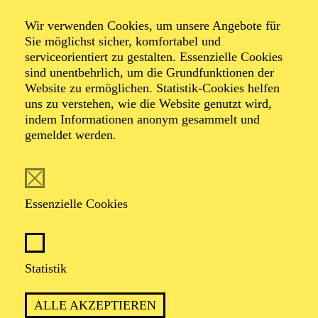
Ruckedigu, da fehlt
Wir verwenden Cookies, um unsere Angebote für
Sie möglichst sicher, komfortabel und
doch ein Schuh
serviceorientiert zu gestalten. Essenzielle Cookies
sind unentbehrlich, um die Grundfunktionen der
Website zu ermöglichen. Statistik-Cookies helfen
uns zu verstehen, wie die Website genutzt wird,
indem Informationen anonym gesammelt und
Ein Kinderstück von Heribert Feckler und Marie-Helen
gemeldet werden.
Joël
TICKETS
Essenzielle Cookies
Statistik
Empfohlen ab 3 Jahren
ALLE AKZEPTIEREN