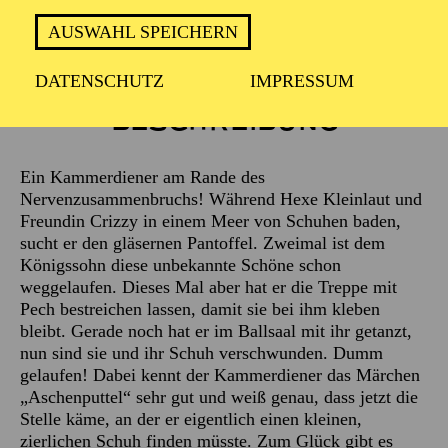
AUSWAHL SPEICHERN
DATENSCHUTZ
IMPRESSUM
Beschreibung
Ein Kammerdiener am Rande des
Nervenzusammenbruchs! Während Hexe Kleinlaut und
Freundin Crizzy in einem Meer von Schuhen baden,
sucht er den gläsernen Pantoffel. Zweimal ist dem
Königssohn diese unbekannte Schöne schon
weggelaufen. Dieses Mal aber hat er die Treppe mit
Pech bestreichen lassen, damit sie bei ihm kleben
bleibt. Gerade noch hat er im Ballsaal mit ihr getanzt,
nun sind sie und ihr Schuh verschwunden. Dumm
gelaufen! Dabei kennt der Kammerdiener das Märchen
„Aschenputtel“ sehr gut und weiß genau, dass jetzt die
Stelle käme, an der er eigentlich einen kleinen,
zierlichen Schuh finden müsste. Zum Glück gibt es