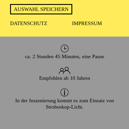
PREMIERE
AUSWAHL SPEICHERN
27. Januar 2018
DATENSCHUTZ
IMPRESSUM
WIEDERAUFNAHME
21. Mai 2027
ca. 2 Stunden 45 Minuten, eine Pause
Empfohlen ab 10 Jahren
In der Inszenierung kommt es zum Einsatz von
Stroboskop-Licht.