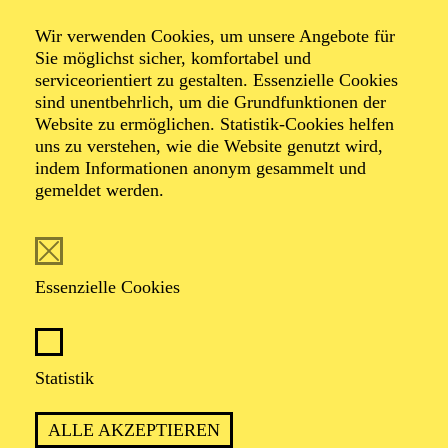
Schwanen­see
Wir verwenden Cookies, um unsere Angebote für
Sie möglichst sicher, komfortabel und
serviceorientiert zu gestalten. Essenzielle Cookies
Ballett in vier Akten von Ben Van Cauwenbergh nach
sind unentbehrlich, um die Grundfunktionen der
Marius Petipa und Lew I. Iwanow
Website zu ermöglichen. Statistik-Cookies helfen
Musik von Pjotr I. Tschaikowsky
uns zu verstehen, wie die Website genutzt wird,
indem Informationen anonym gesammelt und
gemeldet werden.
TICKETS
Essenzielle Cookies
TSCHAIKOWSKYS MEISTERWERK
ERZÄHLT DIE EWIGE GESCHICHTE
Statistik
VON LIEBE UND VERRAT
ALLE AKZEPTIEREN