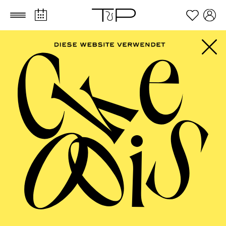
Zum Hauptinhalt springen
Zum Footer springen
SCHAUSPIEL ESSEN
Show­time (ein ent­