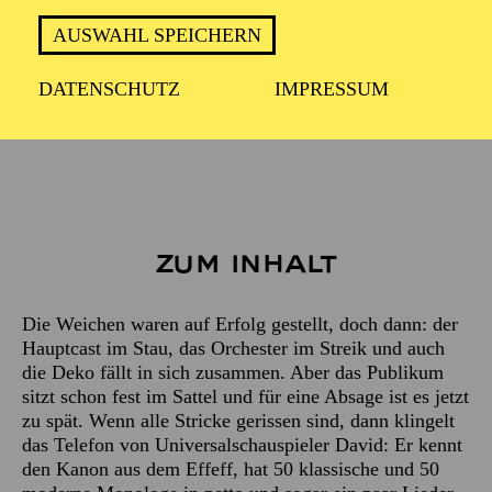
WIEDERAUFNAHME
in der Spielzeit 2026/2027
AUSWAHL SPEICHERN
DATENSCHUTZ
IMPRESSUM
ca. 1 Stunde 15 Minuten, ohne Pause
Zum Inhalt
Die Weichen waren auf Erfolg gestellt, doch dann: der
Hauptcast im Stau, das Orchester im Streik und auch
die Deko fällt in sich zusammen. Aber das Publikum
sitzt schon fest im Sattel und für eine Absage ist es jetzt
zu spät. Wenn alle Stricke gerissen sind, dann klingelt
das Telefon von Universalschauspieler David: Er kennt
den Kanon aus dem Effeff, hat 50 klassische und 50