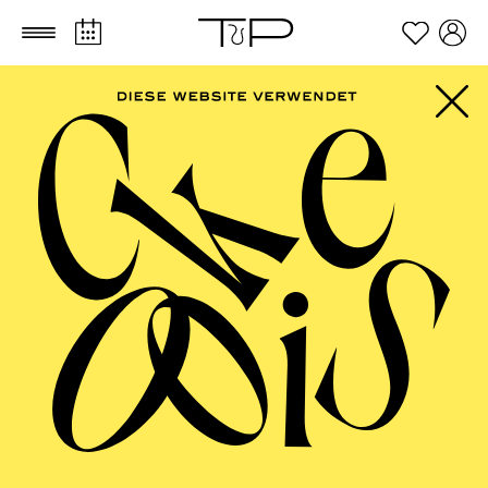
Zum Hauptinhalt springen
Zum Footer springen