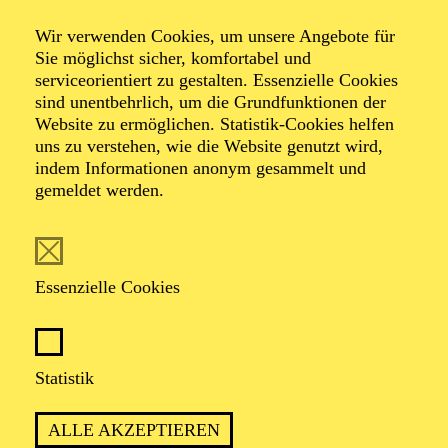
Wir verwenden Cookies, um unsere Angebote für
Sie möglichst sicher, komfortabel und
serviceorientiert zu gestalten. Essenzielle Cookies
sind unentbehrlich, um die Grundfunktionen der
Website zu ermöglichen. Statistik-Cookies helfen
uns zu verstehen, wie die Website genutzt wird,
indem Informationen anonym gesammelt und
gemeldet werden.
Laura Bruckner
Dramaturgie
Essenzielle Cookies
VITA
Geboren 1999, studierte sie Theaterwissenschaft,
Statistik
Geschichte und Management an der Freien Universität
Berlin und der Universität Wien sowie im Master
ALLE AKZEPTIEREN
Musiktheaterdramaturgie an der Bayerischen