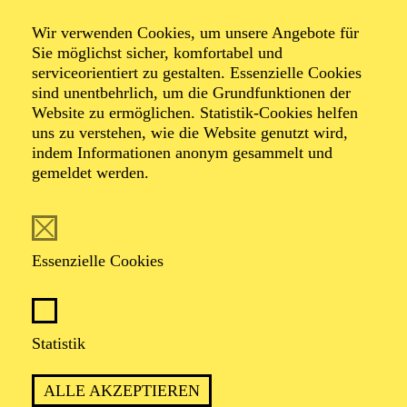
Wir verwenden Cookies, um unsere Angebote für
Sie möglichst sicher, komfortabel und
serviceorientiert zu gestalten. Essenzielle Cookies
sind unentbehrlich, um die Grundfunktionen der
Website zu ermöglichen. Statistik-Cookies helfen
uns zu verstehen, wie die Website genutzt wird,
Foto: Paul Grilj
indem Informationen anonym gesammelt und
gemeldet werden.
Paul Grilj
Essenzielle Cookies
VITA
Paul Grilj studierte an der Kunstuniversität Graz und ist
Statistik
Lichtdesigner, Beleuchtungsmeister, Operator,
Komponist und Musiker.
ALLE AKZEPTIEREN
Von 2005 bis 2015 wirkte er als Lichtdesigner und