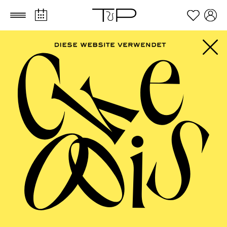
Zum Hauptinhalt springen
Zum Footer springen