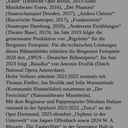
„Faust“ (Deutsche Oper Berlin, 2015/Aalto
Musiktheater Essen, 2016), „Der Phantast“
(Staatsschauspiel Dresden, 2017), „Andrea Chénier“
(Bayerische Staatsoper, 2017), „Frankenstein“
(Staatsoper Hamburg, 2018), „Andersens Erzählungen“
(Theater Basel, 2019). Im Jahr 2019 folgte die
gemeinsame Produktion von „Rigoletto“ für die
Bregenzer Festspiele. Für die technischen Leistungen
dieses Bühnenbildes erhielten die Bregenzer Festspiele
2020 den „OPUS – Deutscher Bühnenpreis“. Im Juni
2023 folgt „Rusalka“ von Antonín Dvořák (Dutch
National Opera Amsterdam).
Heike Vollmer arbeitete 2021/2022 erstmals mit
Thomas Fiedler, Jan Dvořák und Julia Warnemünde
(Kommando Himmelfahrt) zusammen an „Der
Freischütz“ (Nationaltheater Mannheim).
Mit dem Regisseur und Puppenspieler Nikolaus Habjan
entstand in der Spielzeit 2021/2022 „Tosca“ an der
Oper Dortmund, 2023 ebendort „Orpheus in der
Unterwelt“ von Jaques Offenbach sowie 2024 W. A.
Mozarts „Die Zauberflöte“ in der Severance Hall in