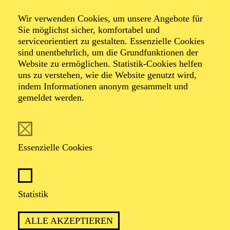
Wir verwenden Cookies, um unsere Angebote für
Sie möglichst sicher, komfortabel und
serviceorientiert zu gestalten. Essenzielle Cookies
sind unentbehrlich, um die Grundfunktionen der
Website zu ermöglichen. Statistik-Cookies helfen
uns zu verstehen, wie die Website genutzt wird,
indem Informationen anonym gesammelt und
gemeldet werden.
Heike Vollmer
Essenzielle Cookies
VITA
Heike Vollmer stammt aus Niedersachsen und lebt in
Berlin. Sie studierte an der Hochschule für Bildende
Statistik
Künste in Hamburg Kostüm- und Bühnenbild in der
Klasse von Raimund Bauer. Als Assistentin am Berliner
ALLE AKZEPTIEREN
Ensemble arbeitete sie u. a. mit Claus Peymann,