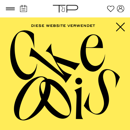
Zum Hauptinhalt springen
Zum Footer springen