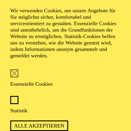
Wir verwenden Cookies, um unsere Angebote für
Sie möglichst sicher, komfortabel und
serviceorientiert zu gestalten. Essenzielle Cookies
sind unentbehrlich, um die Grundfunktionen der
Website zu ermöglichen. Statistik-Cookies helfen
uns zu verstehen, wie die Website genutzt wird,
indem Informationen anonym gesammelt und
gemeldet werden.
Laura Bruckner
Dramaturgie
Essenzielle Cookies
VITA
Geboren 1999, studierte sie Theaterwissenschaft,
Statistik
Geschichte und Management an der Freien Universität
Berlin und der Universität Wien sowie im Master
ALLE AKZEPTIEREN
Musiktheaterdramaturgie an der Bayerischen