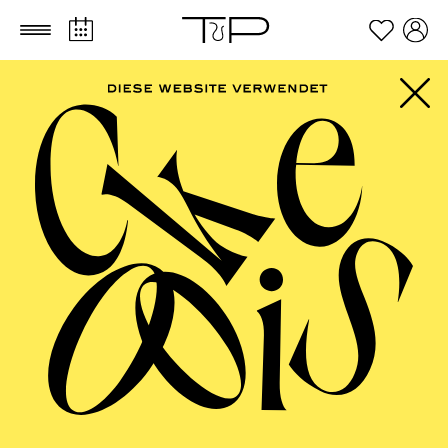
Zum Hauptinhalt springen
Zum Footer springen