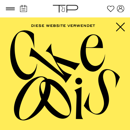
Zum Hauptinhalt springen
Zum Footer springen