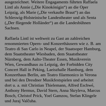
ausgezeichnet. Weitere Engagaments führten Raffaela
Lintl als Annie („Die Kinokönigin“) an die Oper
Leipzig, als Marie („Die verkaufte Braut“) an das
Schleswig-Holsteinische Landestheater und als Senta
(„Der fliegende Holländer“) an die Landesbühnen
Sachsen.
Raffaela Lintl ist weltweit zu Gast an zahlreichen
renommierten Opern- und Konzerthäusern wie z. B. am
Teatro di San Carlo in Neapel, der Staatsoper Hamburg,
dem Staatstheater Wiesbaden, dem Staatstheater
Nürnberg, dem Aalto-Theater Essen, Musikverein
Wien, Gewandhaus zu Leipzig, der Forbidden City
Concert Hall in Peking, Laeiszhalle Hamburg, dem
Konzerthaus Berlin, am Teatro filarmonico in Verona
und bei den Dresdner Musikfestspielen und arbeitet
dort u. a. mit Christian Thielemann, Alfred Eschwé,
Anthony Hermus, David Stern, Anna Skryleva, Marcus
Bosch, Christof Prick, Yoel Gamzou, Stefan Klingele
und Juraj Valčuha.