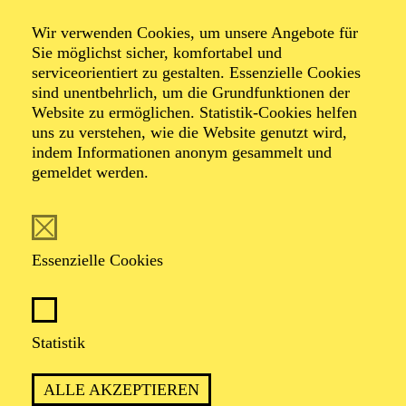
Wir verwenden Cookies, um unsere Angebote für
Sie möglichst sicher, komfortabel und
serviceorientiert zu gestalten. Essenzielle Cookies
sind unentbehrlich, um die Grundfunktionen der
Website zu ermöglichen. Statistik-Cookies helfen
uns zu verstehen, wie die Website genutzt wird,
Foto: Simon Pauly
indem Informationen anonym gesammelt und
gemeldet werden.
Raffaela Lintl
Essenzielle Cookies
VITA
Die Sopranistin wurde in Freising bei München
Statistik
geboren. Sie studierte im Diplomstudiengang Gesang
an der Hochschule für Musik in Weimar. Anschließend
ALLE AKZEPTIEREN
absolvierte die Preisträgerin mehrerer