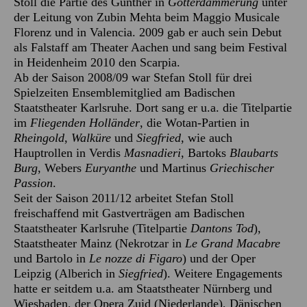
Stoll die Partie des Gunther in
Götterdämmerung
unter
der Leitung von Zubin Mehta beim Maggio Musicale
Florenz und in Valencia. 2009 gab er auch sein Debut
als Falstaff am Theater Aachen und sang beim Festival
in Heidenheim 2010 den Scarpia.
Ab der Saison 2008/09 war Stefan Stoll für drei
Spielzeiten Ensemblemitglied am Badischen
Staatstheater Karlsruhe. Dort sang er u.a. die Titelpartie
im
Fliegenden Holländer
, die Wotan-Partien in
Rheingold
,
Walküre
und
Siegfried
, wie auch
Hauptrollen in Verdis
Masnadieri
, Bartoks
Blaubarts
Burg
, Webers
Euryanthe
und Martinus
Griechischer
Passion
.
Seit der Saison 2011/12 arbeitet Stefan Stoll
freischaffend mit Gastverträgen am Badischen
Staatstheater Karlsruhe (Titelpartie
Dantons Tod
),
Staatstheater Mainz (Nekrotzar in
Le Grand Macabre
und Bartolo in
Le nozze di Figaro
) und der Oper
Leipzig (Alberich in
Siegfried
). Weitere Engagements
hatte er seitdem u.a. am Staatstheater Nürnberg und
Wiesbaden, der Opera Zuid (Niederlande), Dänischen