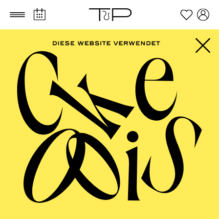
Zum Hauptinhalt springen
Zum Footer springen