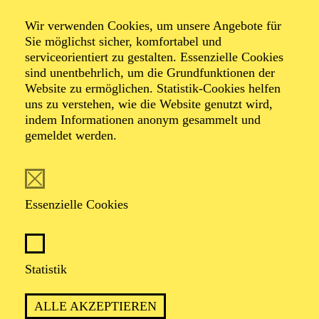
Wir verwenden Cookies, um unsere Angebote für
Sie möglichst sicher, komfortabel und
serviceorientiert zu gestalten. Essenzielle Cookies
sind unentbehrlich, um die Grundfunktionen der
Website zu ermöglichen. Statistik-Cookies helfen
uns zu verstehen, wie die Website genutzt wird,
indem Informationen anonym gesammelt und
gemeldet werden.
Stefan Stoll
Essenzielle Cookies
VITA
Der in Salzburg geborene Stefan Stoll wuchs in
München auf. Dort begonnene Studien in
Statistik
Musikwissenschaft und Philosophie setzte er durch ein
Kompositionsstudium an der UdK Berlin fort, das er
ALLE AKZEPTIEREN
mit dem Diplom abschloss. Gleichzeitig erhielt er