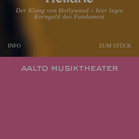
Der Klang von Hollywood – hier legte
Korngold das Fundament
INFO
ZUM STÜCK
AALTO MUSIKTHEATER