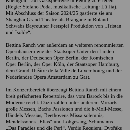
Rheingold“ auf Gastspielreise in Peking zu erleben
(Regie: Stefano Poda, musikalische Leitung: Lü Jia).
Mit Abschluss der Saison 2024/25 gastierte sie am
Shanghai Grand Theatre als Brangäne in Roland
Schwabs Bayreuther Festspiel Produktion von „Tristan
und Isolde“.
Bettina Ranch war außerdem an weiteren renommierten
Opernhäusern wie der Staatsoper Unter den Linden
Berlin, der Deutschen Oper Berlin, der Komischen
Oper Berlin, der Oper Köln, der Staatsoper Hamburg,
dem Grand Théâtre de la Ville de Luxembourg und der
Nederlandse Opera Amsterdam zu Gast.
Im Konzertbereich überzeugt Bettina Ranch mit einem
breit gefächerten Repertoire, das vom Barock bis in die
Moderne reicht. Dazu zählen unter anderem Mozarts
große Messen, Bachs Passionen und die h-Moll-Messe,
Händels Messias, Beethovens Missa solemnis,
Mendelssohns „Elias“ und Lobgesang, Schumanns
„Das Paradies und die Peri“, Verdis Requiem, Dvořáks