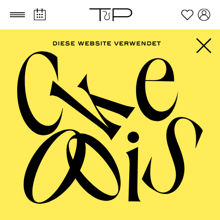
Zum Hauptinhalt springen
Zum Footer springen