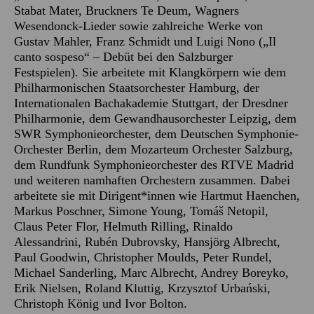
Stabat Mater, Bruckners Te Deum, Wagners
Wesendonck-Lieder sowie zahlreiche Werke von
Gustav Mahler, Franz Schmidt und Luigi Nono („Il
canto sospeso“ – Debüt bei den Salzburger
Festspielen). Sie arbeitete mit Klangkörpern wie dem
Philharmonischen Staatsorchester Hamburg, der
Internationalen Bachakademie Stuttgart, der Dresdner
Philharmonie, dem Gewandhausorchester Leipzig, dem
SWR Symphonieorchester, dem Deutschen Symphonie-
Orchester Berlin, dem Mozarteum Orchester Salzburg,
dem Rundfunk Symphonieorchester des RTVE Madrid
und weiteren namhaften Orchestern zusammen. Dabei
arbeitete sie mit Dirigent*innen wie Hartmut Haenchen,
Markus Poschner, Simone Young, Tomáš Netopil,
Claus Peter Flor, Helmuth Rilling, Rinaldo
Alessandrini, Rubén Dubrovsky, Hansjörg Albrecht,
Paul Goodwin, Christopher Moulds, Peter Rundel,
Michael Sanderling, Marc Albrecht, Andrey Boreyko,
Erik Nielsen, Roland Kluttig, Krzysztof Urbański,
Christoph König und Ivor Bolton.