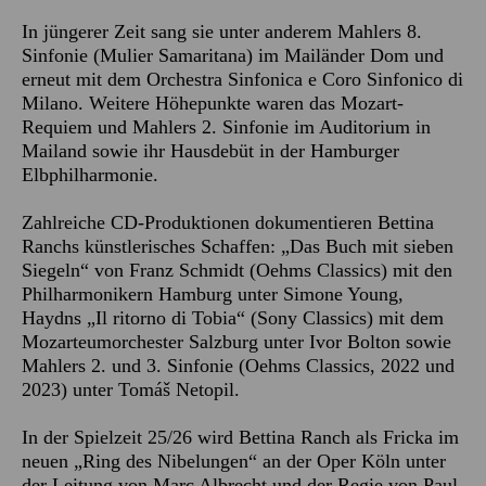
In jüngerer Zeit sang sie unter anderem Mahlers 8.
Sinfonie (Mulier Samaritana) im Mailänder Dom und
erneut mit dem Orchestra Sinfonica e Coro Sinfonico di
Milano. Weitere Höhepunkte waren das Mozart-
Requiem und Mahlers 2. Sinfonie im Auditorium in
Mailand sowie ihr Hausdebüt in der Hamburger
Elbphilharmonie.
Zahlreiche CD-Produktionen dokumentieren Bettina
Ranchs künstlerisches Schaffen: „Das Buch mit sieben
Siegeln“ von Franz Schmidt (Oehms Classics) mit den
Philharmonikern Hamburg unter Simone Young,
Haydns „Il ritorno di Tobia“ (Sony Classics) mit dem
Mozarteumorchester Salzburg unter Ivor Bolton sowie
Mahlers 2. und 3. Sinfonie (Oehms Classics, 2022 und
2023) unter Tomáš Netopil.
In der Spielzeit 25/26 wird Bettina Ranch als Fricka im
neuen „Ring des Nibelungen“ an der Oper Köln unter
der Leitung von Marc Albrecht und der Regie von Paul-