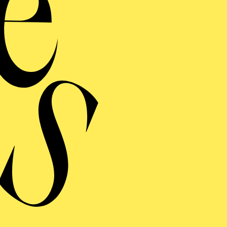
ERE
UFFÜHRUNG
AHLGIPFEL
men der Ruhrtriennale 2026
ng einblenden
UFFÜHRUNG
AHLGIPFEL
spräch im Anschluss im Café Central.
men der Ruhrtriennale 2026