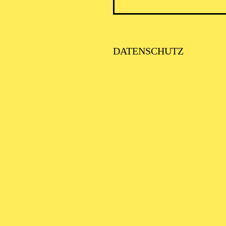
DATENSCHUTZ
VITA
, geboren 2002 in Valencia (Spanien), studiert seit 2
r Künste und ist seit 2024 Stipendiat der Studienstift
 trat Ronald Radusch González in der Spielzeit 2024/
 und war unter anderem in „Alice im Wunderland“ zu 
Gast in „Angst und Schrecken in Mykene“ zurück.