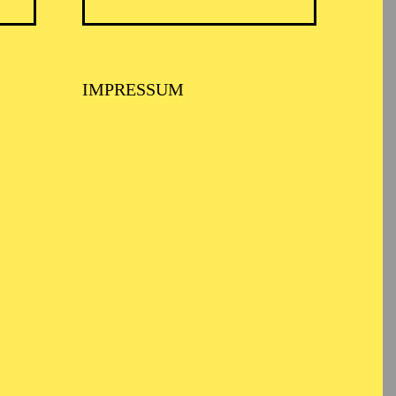
IMPRESSUM
022 Schauspiel an der
ung des Deutschen
2025 sein Studio-Jahr
sehen.