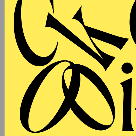
SCHAUSPIEL ESSEN
PREMI
Freitag
URA
25.09.2026
ST
19:30 Uhr
Im Rah
Grillo-Theater
Besetzu
SCHAUSPIEL ESSEN
Samstag
URA
26.09.2026
ST
19:30 Uhr
Nachge
Grillo-Theater
Im Rah