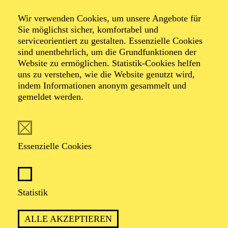
Wir verwenden Cookies, um unsere Angebote für
Musical in 2 Akten von Cole Porter
Sie möglichst sicher, komfortabel und
Musik und Gesangstexte von Cole Porter, Buch von
serviceorientiert zu gestalten. Essenzielle Cookies
Guy Bolton, P.G. Wodehouse, Howard Lindsay und
sind unentbehrlich, um die Grundfunktionen der
Russel Crouse, Neufassung von Timothy Crouse und
Website zu ermöglichen. Statistik-Cookies helfen
John Weidman, deutsche Fassung von Niklas Wagner
uns zu verstehen, wie die Website genutzt wird,
und Roman Hinze
indem Informationen anonym gesammelt und
gemeldet werden.
TICKETS
Essenzielle Cookies
KOMMEN SIE AN BORD FÜR EINE
Statistik
SCHIFFFAHRT VOLLER WITZ, CHAOS
UND LIEBE
ALLE AKZEPTIEREN