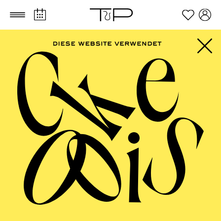
Zum Hauptinhalt springen
Zum Footer springen
AALTO MUSIKTHEATER
Anything Goes