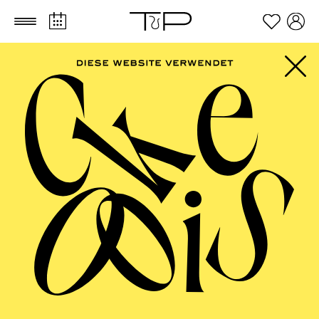
Zum Hauptinhalt springen
Zum Footer springen