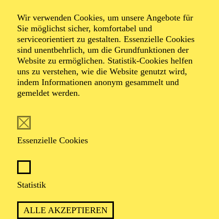
Wir verwenden Cookies, um unsere Angebote für
Sie möglichst sicher, komfortabel und
serviceorientiert zu gestalten. Essenzielle Cookies
sind unentbehrlich, um die Grundfunktionen der
Website zu ermöglichen. Statistik-Cookies helfen
uns zu verstehen, wie die Website genutzt wird,
Foto: Benne Ochs
indem Informationen anonym gesammelt und
gemeldet werden.
Heiko Trinsinger
Bariton
Essenzielle Cookies
VITA
Statistik
Heiko Trinsinger
war von 1979 bis 1987 Mitglied des
Dresdner Kreuzchores, studierte Gesang an der
ALLE AKZEPTIEREN
Musikhochschule seiner Heimatstadt und absolvierte