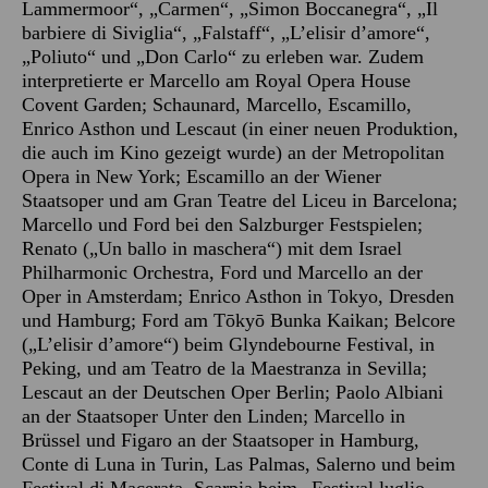
Lammermoor“, „Carmen“, „Simon Boccanegra“, „Il
barbiere di Siviglia“, „Falstaff“, „L’elisir d’amore“,
„Poliuto“ und „Don Carlo“ zu erleben war. Zudem
interpretierte er Marcello am Royal Opera House
Covent Garden; Schaunard, Marcello, Escamillo,
Enrico Asthon und Lescaut (in einer neuen Produktion,
die auch im Kino gezeigt wurde) an der Metropolitan
Opera in New York; Escamillo an der Wiener
Staatsoper und am Gran Teatre del Liceu in Barcelona;
Marcello und Ford bei den Salzburger Festspielen;
Renato („Un ballo in maschera“) mit dem Israel
Philharmonic Orchestra, Ford und Marcello an der
Oper in Amsterdam; Enrico Asthon in Tokyo, Dresden
und Hamburg; Ford am Tōkyō Bunka Kaikan; Belcore
(„L’elisir d’amore“) beim Glyndebourne Festival, in
Peking, und am Teatro de la Maestranza in Sevilla;
Lescaut an der Deutschen Oper Berlin; Paolo Albiani
an der Staatsoper Unter den Linden; Marcello in
Brüssel und Figaro an der Staatsoper in Hamburg,
Conte di Luna in Turin, Las Palmas, Salerno und beim