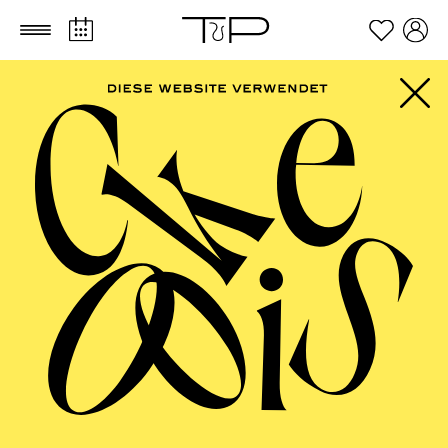
Zum Hauptinhalt springen
Zum Footer springen