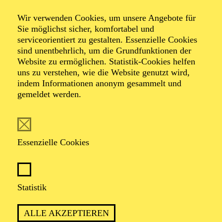
Wir verwenden Cookies, um unsere Angebote für
Sie möglichst sicher, komfortabel und
serviceorientiert zu gestalten. Essenzielle Cookies
sind unentbehrlich, um die Grundfunktionen der
Website zu ermöglichen. Statistik-Cookies helfen
uns zu verstehen, wie die Website genutzt wird,
Foto: Dario Acosta
indem Informationen anonym gesammelt und
gemeldet werden.
Massimo Cavalletti
Essenzielle Cookies
VITA
Der italienische Bariton Massimo Cavalletti arbeitet an
Statistik
den namhaften Opernhäusern und internationalen
Festivals, darunter die Metropolitan Opera in New
ALLE AKZEPTIEREN
York, das Teatro alla Scala in Mailand, das Royal