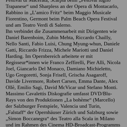
Festival di Macerata, Scarpia beim „Festival luglio
Trapanese“ und Sharpless an der Opera di Montacarlo,
Rabbino in „L’amico Fritz“ beim Maggio Musicale
Fiorentino, Germont beim Palm Beach Opera Festival
und am Teatro Verdi di Salerno.
Ihn verbindet die Zusammenarbeit mit Dirigenten wie
Daniel Barenboim, Zubin Mehta, Riccardo Chailly,
Nello Santi, Fabio Luisi, Chung Myung-whun, Daniele
Gatti, Riccardo Frizza, Michele Mariotti und Daniel
Harding. Im Opernbereich arbeitete er mit
Regisseur*innen wie Franco Zeffirelli, Pier Alli, Nicola
Joel, Giancarlo Del Monaco, Damiano Michieletto,
Ugo Gregoretti, Sonja Frisell, Grischa Asagaroff,
Davide Livermore, Robert Carsen, Emma Dante, Alex
Ollè, Emilio Sagi, David McVicar und Stefano Monti.
Massimo Cavalettis Diskografie umfasst DVD/Blu-
Rays von den Produktionen „La bohème“ (Marcello)
der Salzburger Festspiele, Valencia und Turin,
„Falstaff“ der Opernhäuser Zürich und Salzburg sowie
„Simon Boccanegra“ des Teatro alla Scala in Milano
und im Rahmen des Cinema HD-Broadcast-Programms