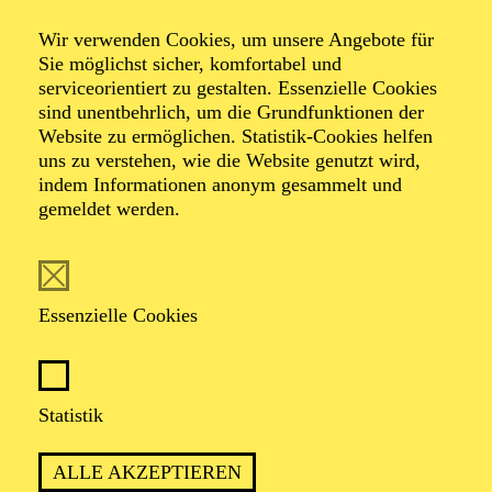
Tanz­hommage an
Wir verwenden Cookies, um unsere Angebote für
Queen
Sie möglichst sicher, komfortabel und
serviceorientiert zu gestalten. Essenzielle Cookies
sind unentbehrlich, um die Grundfunktionen der
Website zu ermöglichen. Statistik-Cookies helfen
Tanzstück von Ben Van Cauwenbergh
uns zu verstehen, wie die Website genutzt wird,
Musik von Queen
indem Informationen anonym gesammelt und
gemeldet werden.
TICKETS
Essenzielle Cookies
ERLEBEN SIE HITS WIE „WE WILL
Statistik
ROCK YOU“, „DON’T STOP ME NOW“
UND „BOHEMIAN RHAPSODY“ MIT
ALLE AKZEPTIEREN