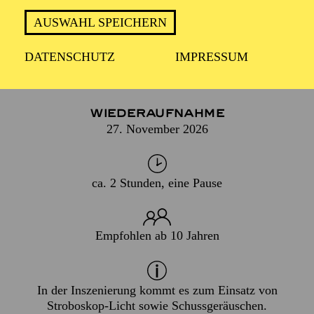
AUGEN UND OHREN NEU!
AUSWAHL SPEICHERN
DATENSCHUTZ
IMPRESSUM
PREMIERE
07. März 2009
WIEDERAUFNAHME
27. November 2026
ca. 2 Stunden, eine Pause
Empfohlen ab 10 Jahren
In der Inszenierung kommt es zum Einsatz von
Stroboskop-Licht sowie Schussgeräuschen.