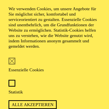
Tanz­hommage an
Wir verwenden Cookies, um unsere Angebote für
Queen
Sie möglichst sicher, komfortabel und
serviceorientiert zu gestalten. Essenzielle Cookies
sind unentbehrlich, um die Grundfunktionen der
Website zu ermöglichen. Statistik-Cookies helfen
Tanzstück von Ben Van Cauwenbergh
uns zu verstehen, wie die Website genutzt wird,
Musik von Queen
indem Informationen anonym gesammelt und
gemeldet werden.
TICKETS
Essenzielle Cookies
ERLEBEN SIE HITS WIE „WE WILL
Statistik
ROCK YOU“, „DON’T STOP ME NOW“
UND „BOHEMIAN RHAPSODY“ MIT
ALLE AKZEPTIEREN