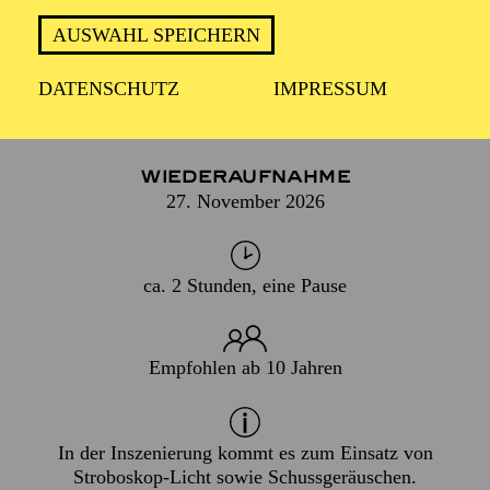
AUGEN UND OHREN NEU!
AUSWAHL SPEICHERN
DATENSCHUTZ
IMPRESSUM
PREMIERE
07. März 2009
WIEDERAUFNAHME
27. November 2026
ca. 2 Stunden, eine Pause
Empfohlen ab 10 Jahren
In der Inszenierung kommt es zum Einsatz von
Stroboskop-Licht sowie Schussgeräuschen.