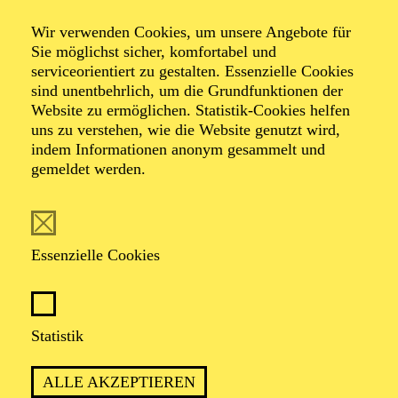
Tanz­hommage an
Wir verwenden Cookies, um unsere Angebote für
Queen
Sie möglichst sicher, komfortabel und
serviceorientiert zu gestalten. Essenzielle Cookies
sind unentbehrlich, um die Grundfunktionen der
Website zu ermöglichen. Statistik-Cookies helfen
Tanzstück von Ben Van Cauwenbergh
uns zu verstehen, wie die Website genutzt wird,
Musik von Queen
indem Informationen anonym gesammelt und
gemeldet werden.
TICKETS
Essenzielle Cookies
ERLEBEN SIE HITS WIE „WE WILL
Statistik
ROCK YOU“, „DON’T STOP ME NOW“
UND „BOHEMIAN RHAPSODY“ MIT
ALLE AKZEPTIEREN