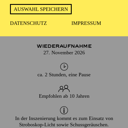
AUGEN UND OHREN NEU!
AUSWAHL SPEICHERN
DATENSCHUTZ
IMPRESSUM
PREMIERE
07. März 2009
WIEDERAUFNAHME
27. November 2026
ca. 2 Stunden, eine Pause
Empfohlen ab 10 Jahren
In der Inszenierung kommt es zum Einsatz von
Stroboskop-Licht sowie Schussgeräuschen.