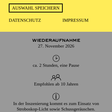
AUGEN UND OHREN NEU!
AUSWAHL SPEICHERN
DATENSCHUTZ
IMPRESSUM
PREMIERE
07. März 2009
WIEDERAUFNAHME
27. November 2026
ca. 2 Stunden, eine Pause
Empfohlen ab 10 Jahren
In der Inszenierung kommt es zum Einsatz von
Stroboskop-Licht sowie Schussgeräuschen.