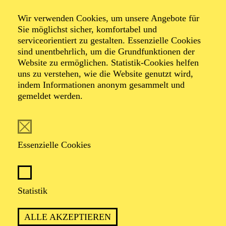
Tanz­hommage an
Wir verwenden Cookies, um unsere Angebote für
Queen
Sie möglichst sicher, komfortabel und
serviceorientiert zu gestalten. Essenzielle Cookies
sind unentbehrlich, um die Grundfunktionen der
Website zu ermöglichen. Statistik-Cookies helfen
Tanzstück von Ben Van Cauwenbergh
uns zu verstehen, wie die Website genutzt wird,
Musik von Queen
indem Informationen anonym gesammelt und
gemeldet werden.
TICKETS
Essenzielle Cookies
ERLEBEN SIE HITS WIE „WE WILL
Statistik
ROCK YOU“, „DON’T STOP ME NOW“
UND „BOHEMIAN RHAPSODY“ MIT
ALLE AKZEPTIEREN