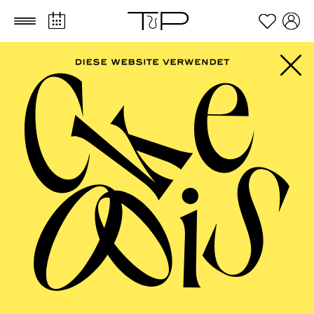
Zum Hauptinhalt springen
Zum Footer springen