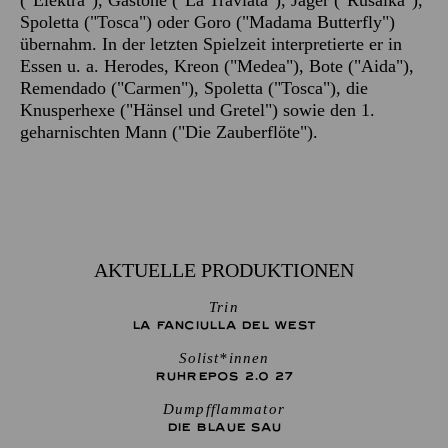
("Elektra"), Gastone ("La Traviata"), Jäger ("Rusalka"),
Spoletta ("Tosca") oder Goro ("Madama Butterfly")
übernahm. In der letzten Spielzeit interpretierte er in
Essen u. a. Herodes, Kreon ("Medea"), Bote ("Aida"),
Remendado ("Carmen"), Spoletta ("Tosca"), die
Knusperhexe ("Hänsel und Gretel") sowie den 1.
geharnischten Mann ("Die Zauberflöte").
AKTUELLE PRODUKTIONEN
Trin
LA FANCIULLA DEL WEST
Solist*innen
RUHREPOS 2.0 27
Dumpfflammator
DIE BLAUE SAU