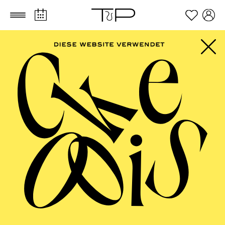
Zum Hauptinhalt springen
Zum Footer springen