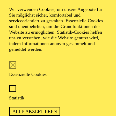
Wir verwenden Cookies, um unsere Angebote für
Sie möglichst sicher, komfortabel und
serviceorientiert zu gestalten. Essenzielle Cookies
sind unentbehrlich, um die Grundfunktionen der
Website zu ermöglichen. Statistik-Cookies helfen
uns zu verstehen, wie die Website genutzt wird,
Foto: Johan Sandberg
indem Informationen anonym gesammelt und
gemeldet werden.
Pablo Alvarado
Schauspiel-Ensemble
Essenzielle Cookies
VITA
Statistik
Der in Medellín/Kolumbien geborene Pablo Alvarado
ist seit Beginn der Spielzeit 2025/2026 festes
ALLE AKZEPTIEREN
Ensemblemitglied am Schauspiel Essen. 2023/2024 war