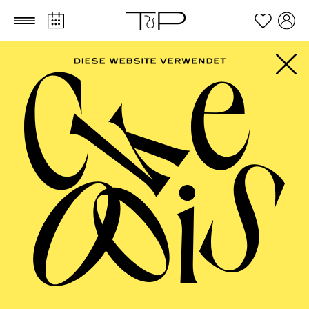
Zum Hauptinhalt springen
Zum Footer springen
AALTO MUSIKTHEATER
Anything Goes