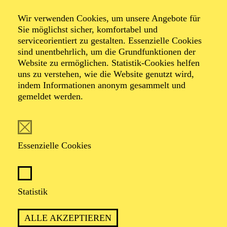
Wir verwenden Cookies, um unsere Angebote für
Musical in 2 Akten von Cole Porter
Sie möglichst sicher, komfortabel und
Musik und Gesangstexte von Cole Porter, Buch von
serviceorientiert zu gestalten. Essenzielle Cookies
Guy Bolton, P.G. Wodehouse, Howard Lindsay und
sind unentbehrlich, um die Grundfunktionen der
Russel Crouse, Neufassung von Timothy Crouse und
Website zu ermöglichen. Statistik-Cookies helfen
John Weidman, deutsche Fassung von Niklas Wagner
uns zu verstehen, wie die Website genutzt wird,
und Roman Hinze
indem Informationen anonym gesammelt und
gemeldet werden.
TICKETS
Essenzielle Cookies
KOMMEN SIE AN BORD FÜR EINE
Statistik
SCHIFFFAHRT VOLLER WITZ, CHAOS
UND LIEBE
ALLE AKZEPTIEREN